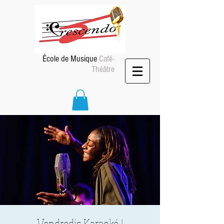
École de Musique
Café-
Théâtre
Vendredis Karaoké !