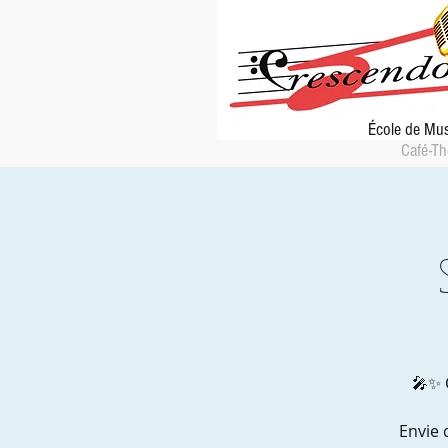
École de Mu
Café-Th
🎤✨ 
Envie 