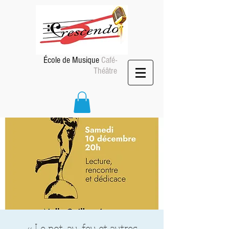
École de Musique
Café-
Théâtre
« Le pot-au-feu et autres